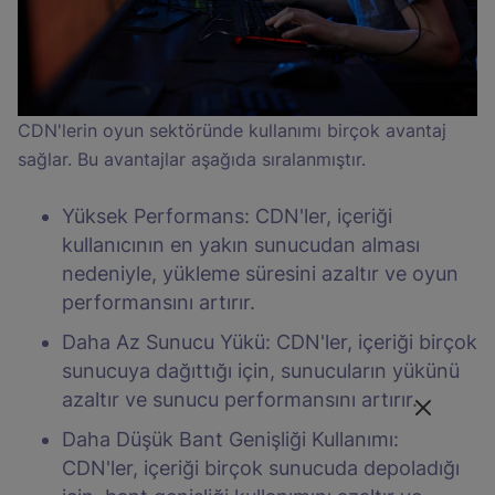
CDN'lerin oyun sektöründe kullanımı birçok avantaj
sağlar. Bu avantajlar aşağıda sıralanmıştır.
Yüksek Performans: CDN'ler, içeriği
kullanıcının en yakın sunucudan alması
nedeniyle, yükleme süresini azaltır ve oyun
performansını artırır.
Daha Az Sunucu Yükü: CDN'ler, içeriği birçok
sunucuya dağıttığı için, sunucuların yükünü
azaltır ve sunucu performansını artırır.
Daha Düşük Bant Genişliği Kullanımı:
CDN'ler, içeriği birçok sunucuda depoladığı