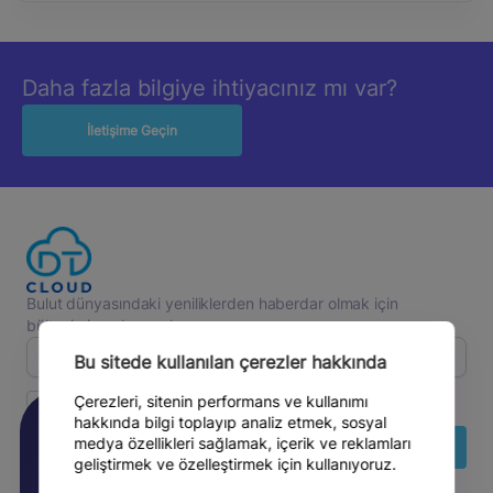
Daha fazla bilgiye ihtiyacınız mı var?
İletişime Geçin
Bulut dünyasındaki yeniliklerden haberdar olmak için
bültenimize abone olun.
Bu sitede kullanılan çerezler hakkında
Ticari email almayı kabul ediyorum.
Çerezleri, sitenin performans ve kullanımı
hakkında bilgi toplayıp analiz etmek, sosyal
KOBİ’lerde Rekabetin
medya özellikleri sağlamak, içerik ve reklamları
Abone Ol
Adresi Bulut Oldu: DT...
geliştirmek ve özelleştirmek için kullanıyoruz.
Haber