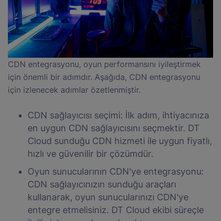
CDN entegrasyonu, oyun performansını iyileştirmek
için önemli bir adımdır. Aşağıda, CDN entegrasyonu
için izlenecek adımlar özetlenmiştir.
CDN sağlayıcısı seçimi: İlk adım, ihtiyacınıza
en uygun CDN sağlayıcısını seçmektir. DT
Cloud sunduğu CDN hizmeti ile uygun fiyatlı,
hızlı ve güvenilir bir çözümdür.
Oyun sunucularının CDN'ye entegrasyonu:
CDN sağlayıcınızın sunduğu araçları
kullanarak, oyun sunucularınızı CDN'ye
entegre etmelisiniz. DT Cloud ekibi süreçle