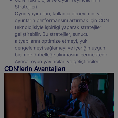
Stratejileri
Oyun yayıncıları, kullanıcı deneyimini ve
oyunların performansını artırmak için CDN
teknolojisiyle işbirliği yaparak stratejiler
geliştirebilir. Bu stratejiler, sunucu
altyapılarını optimize etmeyi, yük
dengelemeyi sağlamayı ve içeriğin uygun
biçimde önbelleğe alınmasını içermektedir.
Ayrıca, oyun yayıncıları ve geliştiricileri
CDN'lerin Avantajları