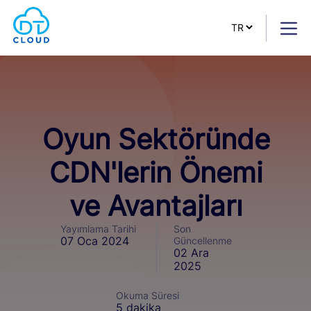
Oyun Sektöründe
CDN'lerin Önemi
ve Avantajları
Yayımlama Tarihi
Son
07 Oca 2024
Güncellenme
02 Ara
2025
Okuma Süresi
5 dakika