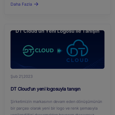
Daha Fazla
Şub 21,2023
DT Cloud'un yeni logosuyla tanışın
Şirketimizin markasının devam eden dönüşümünün
bir parçası olarak yeni bir logo ve renk şemasıyla
yenilendiğini duyurmaktan heyecan duyuyoruz.