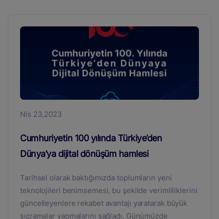
Nis 23,2023
Cumhuriyetin 100 yılında Türkiye’den
Dünya’ya dijital dönüşüm hamlesi
Tarihsel olarak baktığımızda toplumların yeni
teknolojileri benimsemesi, bu şekilde verimliliklerini
güncelleyenlere rekabet avantajı yaratarak büyük
sıçramalar yapmalarını sağladı. Günümüzde