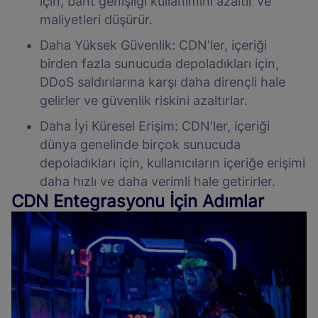
için, bant genişliği kullanımını azaltır ve
maliyetleri düşürür.
Daha Yüksek Güvenlik: CDN'ler, içeriği
birden fazla sunucuda depoladıkları için,
DDoS saldırılarına karşı daha dirençli hale
gelirler ve güvenlik riskini azaltırlar.
Daha İyi Küresel Erişim: CDN'ler, içeriği
dünya genelinde birçok sunucuda
depoladıkları için, kullanıcıların içeriğe erişimi
daha hızlı ve daha verimli hale getirirler.
CDN Entegrasyonu İçin Adımlar