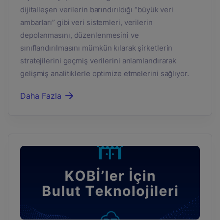
dijitalleşen verilerin barındırıldığı “büyük veri
ambarları” gibi veri sistemleri, verilerin
depolanmasını, düzenlenmesini ve
sınıflandırılmasını mümkün kılarak şirketlerin
stratejilerini geçmiş verilerini anlamlandırarak
gelişmiş analitiklerle optimize etmelerini sağlıyor.
Daha Fazla