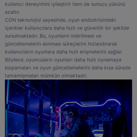
kullanıcı deneyimini iyileştirir hem de sunucu yükünü
azaltır.
CDN teknolojisi sayesinde, oyun endüstrisindeki
içerikler kullanıcılara daha hızlı ve güvenilir bir şekilde
sunulmaktadır. Bu, oyunların indirilmesi ve
güncellemelerin alınması süreçlerini hızlandırarak
kullanıcıların oyunlara daha hızlı erişmelerini sağlar.
Böylece, oyuncuların oyunları daha hızlı oynamaya
başlamaları ve oyun güncellemelerini daha kısa sürede
tamamlamaları mümkün olmaktadır.