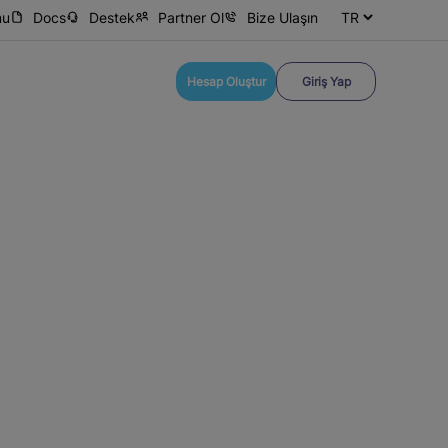
mu
Docs
Destek
Partner Ol
Bize Ulaşın
Hesap Oluştur
Giriş Yap