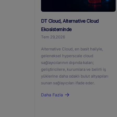
DT Cloud, Alternative Cloud
Ekosisteminde
Tem 29,2026
Alternative Cloud, en basit haliyle,
geleneksel hyperscale cloud
sağlayıcılarının dışında kalan;
geliştiricilere, kurumlara ve belirli iş
yüklerine daha odaklı bulut altyapıları
sunan sağlayıcıları ifade eder.
Daha Fazla