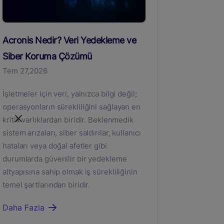
Acronis Nedir? Veri Yedekleme ve
Siber Koruma Çözümü
Tem 27,2026
İşletmeler için veri, yalnızca bilgi değil;
operasyonların sürekliliğini sağlayan en
kritik varlıklardan biridir. Beklenmedik
sistem arızaları, siber saldırılar, kullanıcı
hataları veya doğal afetler gibi
durumlarda güvenilir bir yedekleme
altyapısına sahip olmak iş sürekliliğinin
temel şartlarından biridir.
Daha Fazla