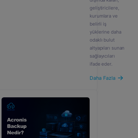
geliştiricilere,
kurumlara ve
belirli iş
yüklerine daha
odaklı bulut
altyapıları sunan
sağlayıcıları
ifade eder.
Daha Fazla