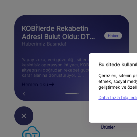
KOBİ’lerde Rekabetin
Adresi Bulut Oldu: DT...
Haber
Haberimiz Basında!
Yapay zeka, veri güvenliği, siber dayanıklılık ve
Bu sitede kullan
kesintisiz operasyon ihtiyacı, KOBİ’ler için bulut
altyapısını doğrudan rekabet gücünü etkileyen bir
karar alanına dönüştürüyor. D...
Çerezleri, sitenin 
etmek, sosyal medya
Hemen oku
geliştirmek ve özell
Daha fazla bilgi edi
Ürünler