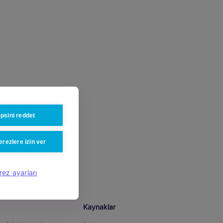
psini reddet
rezlere izin ver
rez ayarları
Kaynaklar