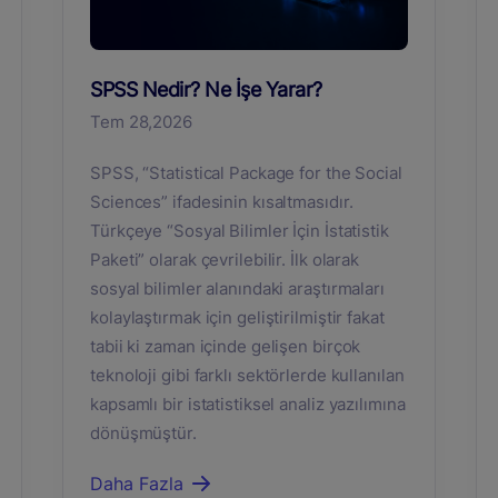
SPSS Nedir? Ne İşe Yarar?
Tem 28,2026
SPSS, “Statistical Package for the Social
Sciences” ifadesinin kısaltmasıdır.
Türkçeye “Sosyal Bilimler İçin İstatistik
Paketi” olarak çevrilebilir. İlk olarak
sosyal bilimler alanındaki araştırmaları
kolaylaştırmak için geliştirilmiştir fakat
tabii ki zaman içinde gelişen birçok
teknoloji gibi farklı sektörlerde kullanılan
kapsamlı bir istatistiksel analiz yazılımına
dönüşmüştür.
Daha Fazla