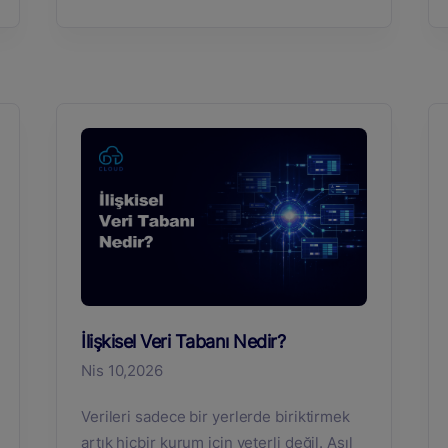
İlişkisel Veri Tabanı Nedir?
Nis 10,2026
Verileri sadece bir yerlerde biriktirmek
artık hiçbir kurum için yeterli değil. Asıl