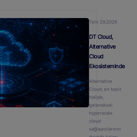
Tem 29,2026
DT Cloud,
Alternative
Cloud
Ekosisteminde
Alternative
Cloud, en basit
haliyle,
geleneksel
hyperscale
cloud
sağlayıcılarının
dışında kalan;