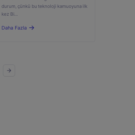
durum, çünkü bu teknoloji kamuoyuna ilk
kez Bi...
Daha Fazla