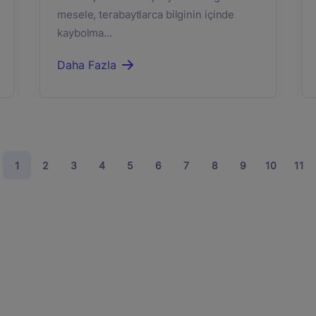
mesele, terabaytlarca bilginin içinde
kaybolma...
Daha Fazla
1
2
3
4
5
6
7
8
9
10
11