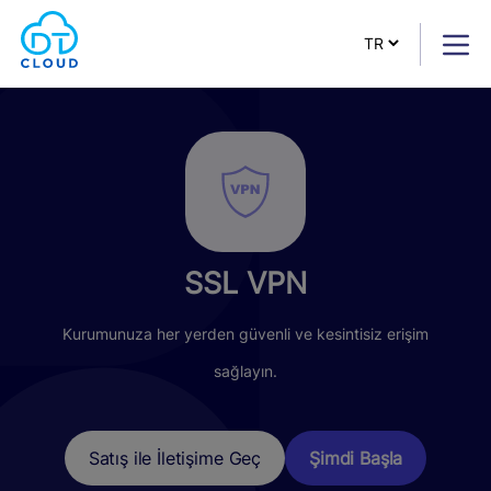
SSL VPN
Kurumunuza her yerden güvenli ve kesintisiz erişim
sağlayın.
Şimdi Başla
Satış ile İletişime Geç