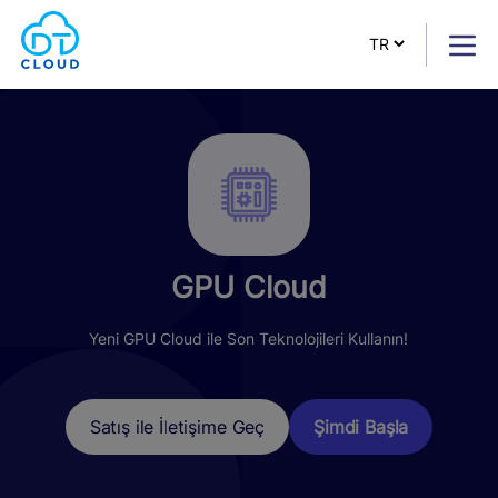
GPU Cloud
Yeni GPU Cloud ile Son Teknolojileri Kullanın!
Şimdi Başla
Satış ile İletişime Geç