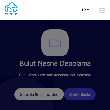
Bulut Nesne Depolama
Güçlü özelliklerle tam donanımlı veri yönetimi
Şimdi Başla
Satış ile İletişime Geç