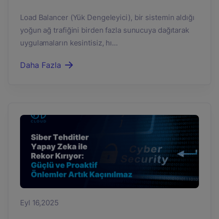
Load Balancer (Yük Dengeleyici), bir sistemin aldığı
yoğun ağ trafiğini birden fazla sunucuya dağıtarak
uygulamaların kesintisiz, hı...
Daha Fazla
Eyl 16,2025