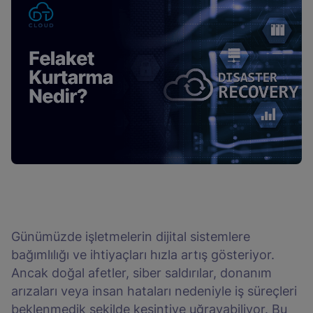
Günümüzde işletmelerin dijital sistemlere
bağımlılığı ve ihtiyaçları hızla artış gösteriyor.
Ancak doğal afetler, siber saldırılar, donanım
arızaları veya insan hataları nedeniyle iş süreçleri
beklenmedik şekilde kesintiye uğrayabiliyor. Bu