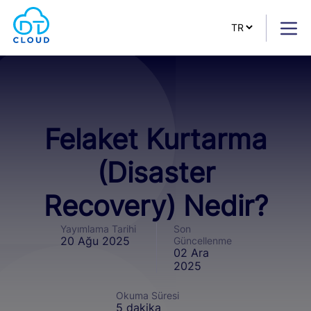
Felaket Kurtarma
(Disaster
Recovery) Nedir?
Yayımlama Tarihi
Son
20 Ağu 2025
Güncellenme
02 Ara
2025
Okuma Süresi
5 dakika