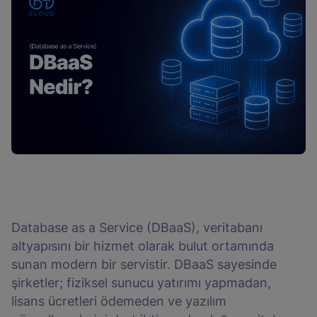
Database as a Service (DBaaS), veritabanı
altyapısını bir hizmet olarak bulut ortamında
sunan modern bir servistir. DBaaS sayesinde
şirketler; fiziksel sunucu yatırımı yapmadan,
lisans ücretleri ödemeden ve yazılım