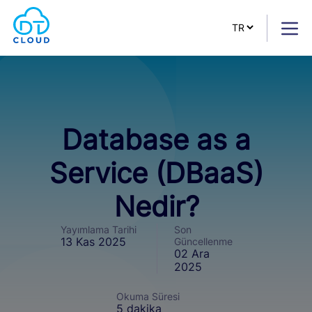
Database as a
Service (DBaaS)
Nedir?
Yayımlama Tarihi
Son
13 Kas 2025
Güncellenme
02 Ara
2025
Okuma Süresi
5 dakika