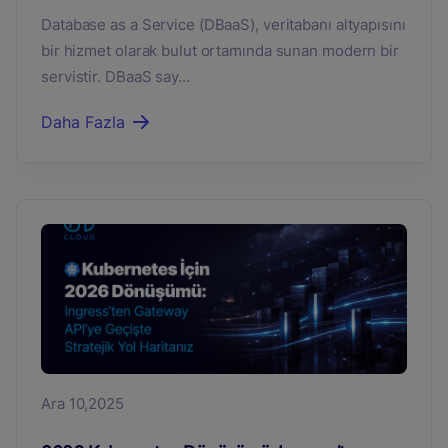
Database as a Service (DBaaS), veritabanı altyapısını
bir hizmet olarak bulut ortamında sunan modern bir
servistir. DBaaS say...
Daha Fazla
Ara 10,2025