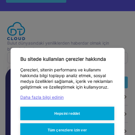
Bulut dünyasındaki yeniliklerden haberdar olmak için
bültenimize abone olun.
Bu sitede kullanılan çerezler hakkında
Ticari email almayı kabul ediyorum.
Çerezleri, sitenin performans ve kullanımı
hakkında bilgi toplayıp analiz etmek, sosyal
KOBİ’lerde Rekabetin
medya özellikleri sağlamak, içerik ve reklamları
Abone Ol
Adresi Bulut Oldu: DT...
geliştirmek ve özelleştirmek için kullanıyoruz.
Haber
Haberimiz Basında!
Ürünler
Daha fazla bilgi edinin
Yapay zeka, veri güvenliği, siber dayanıklılık ve
Hepsini reddet
Çözümler
kesintisiz operasyon ihtiyacı, KOBİ’ler için bulut
altyapısını doğrudan rekabet gücünü etkileyen bir
karar alanına dönüştürüyor. D...
Tüm çerezlere izin ver
Kaynaklar