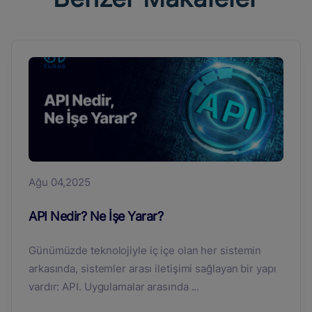
Ağu 04,2025
API Nedir? Ne İşe Yarar?
Günümüzde teknolojiyle iç içe olan her sistemin
arkasında, sistemler arası iletişimi sağlayan bir yapı
vardır: API. Uygulamalar arasında ...