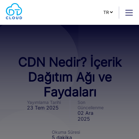
CDN Nedir? İçerik
Dağıtım Ağı ve
Faydaları
Yayımlama Tarihi
Son
23 Tem 2025
Güncellenme
02 Ara
2025
Okuma Süresi
5 dakika