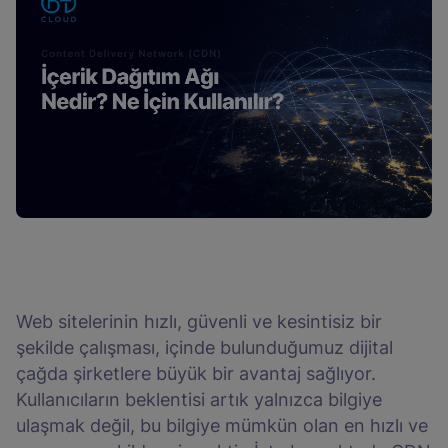
Web sitelerinin hızlı, güvenli ve kesintisiz bir
şekilde çalışması, içinde bulunduğumuz dijital
çağda şirketlere büyük bir avantaj sağlıyor.
Kullanıcıların beklentisi artık yalnızca bilgiye
ulaşmak değil, bu bilgiye mümkün olan en hızlı ve