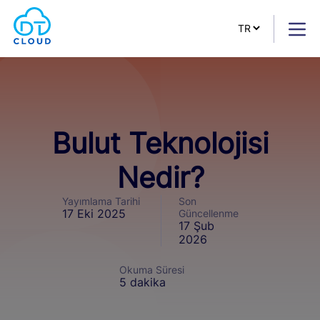
Bulut Teknolojisi
Nedir?
Yayımlama Tarihi
Son
17 Eki 2025
Güncellenme
17 Şub
2026
Okuma Süresi
5 dakika