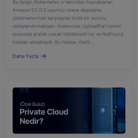
Bu belge, Kubernetes ortamından kaynaklanan
Amazon S3 (S3 uyumlu) nesne depolama
yüklemelerinde karşılaşılan kritik bir sorunu
detaylandırmaktadır. Kullanıcılar, UploadPart işlemi
sırasında aralıklı olarak ValidationError ve NotFound
hataları almaktaydı. Bu hatalar, özelli...
Daha Fazla