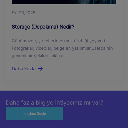
Eki 23,2025
Storage (Depolama) Nedir?
Günümüzde, şirketlerin en çok ürettiği şey veri.
Fotoğraflar, videolar, belgeler, yazılımlar… Hepsinin
güvenli bir şekilde saklan...
Daha Fazla
Daha fazla bilgiye ihtiyacınız mı var?
İletişime Geçin