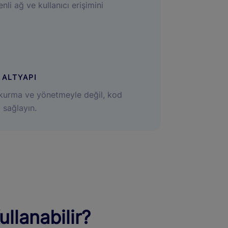
li ağ ve kullanıcı erişimini
 ALTYAPI
u kurma ve yönetmeyle değil, kod
 sağlayın.
ullanabilir?