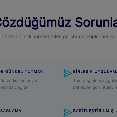
özdüğümüz Sorunl
em de hızlı hareket eden geliştirme ekiplerinin karşıla
DE GÜNCEL TUTMAK
BİRLEŞİK UYGULAM
da endişelenmeyin.
Tüm dağıtılmış uygulam
 anında dağıtın.
panelden görüntüleyin
 SAĞLAMA
BASİTLEŞTİRİLMİŞ