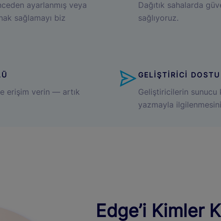
ceden ayarlanmış veya
Dağıtık sahalarda güven
nak sağlamayı biz
sağlıyoruz.
LÜ
GELİŞTİRİCİ DOSTU
e erişim verin — artık
Geliştiricilerin sunuc
yazmayla ilgilenmesini
Edge’i Kimler K