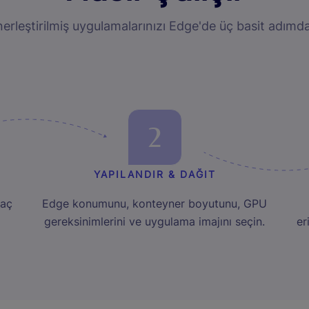
erleştirilmiş uygulamalarınızı Edge'de üç basit adımda
2
YAPILANDIR & DAĞIT
kaç
Edge konumunu, konteyner boyutunu, GPU
gereksinimlerini ve uygulama imajını seçin.
er