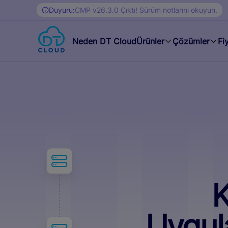
Duyuru:
CMP v26.3.0 Çıktı! Sürüm notlarını okuyun.
Neden DT Cloud
Ürünler
Çözümler
Fi
K
Uygula