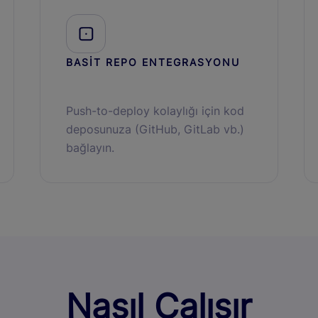
BASİT REPO ENTEGRASYONU
Push-to-deploy kolaylığı için kod
deposunuza (GitHub, GitLab vb.)
bağlayın.
Nasıl Çalışır