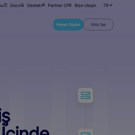
mu
Docs
Destek
Partner Ol
Bize Ulaşın
Hesap Oluştur
Giriş Yap
iş
 İçinde