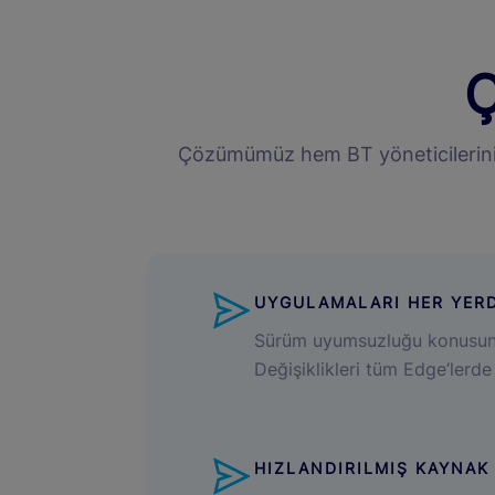
Ç
Çözümümüz hem BT yöneticilerinin h
UYGULAMALARI HER YER
Sürüm uyumsuzluğu konusun
Değişiklikleri tüm Edge’lerde
HIZLANDIRILMIŞ KAYNAK