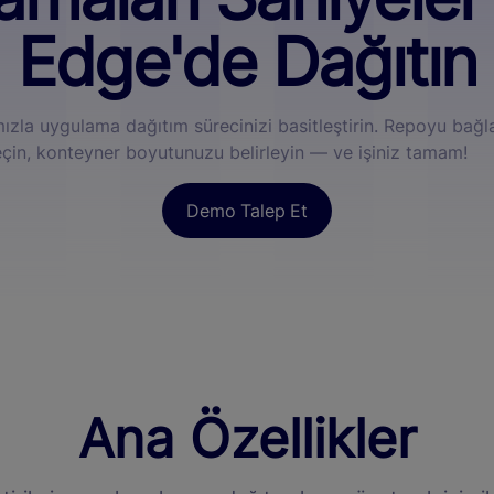
Edge'de Dağıtın
ızla uygulama dağıtım sürecinizi basitleştirin. Repoyu bağl
çin, konteyner boyutunuzu belirleyin — ve işiniz tamam!
Demo Talep Et
Ana Özellikler