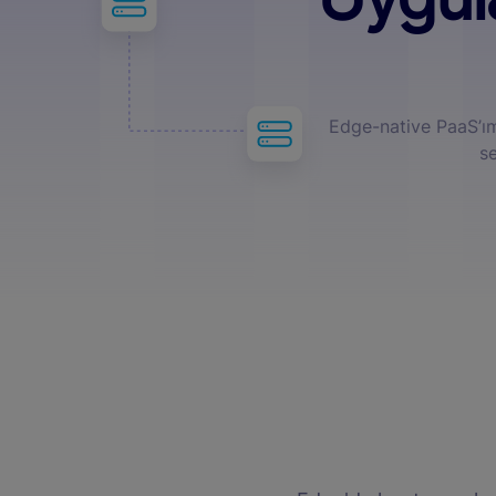
Edge-native PaaS’ım
se