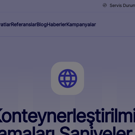
Servis Duru
yatlar
Referanslar
Blog
Haberler
Kampanyalar
onteynerleştirilm
maları Saniyeler