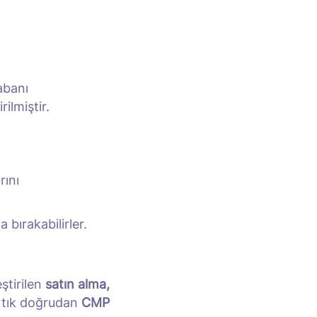
abanı
rilmiştir.
rını
bırakabilirler.
ştirilen
satın alma,
artık doğrudan
CMP