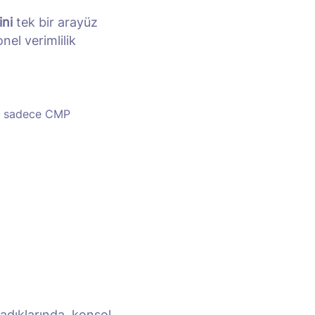
ini
tek bir arayüz
el verimlilik
tık sadece CMP
madıklarında, konsol