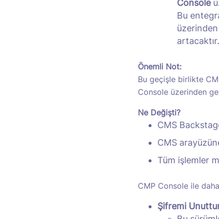
Console
üz
Bu entegra
üzerinden 
artacaktır
Önemli Not:
Bu geçişle birlikte CM
Console üzerinden gerç
Ne Değişti?
CMS Backstage 
CMS arayüzüne e
Tüm işlemler me
CMP Console ile daha 
Şifremi Unutt
Bu sürümle