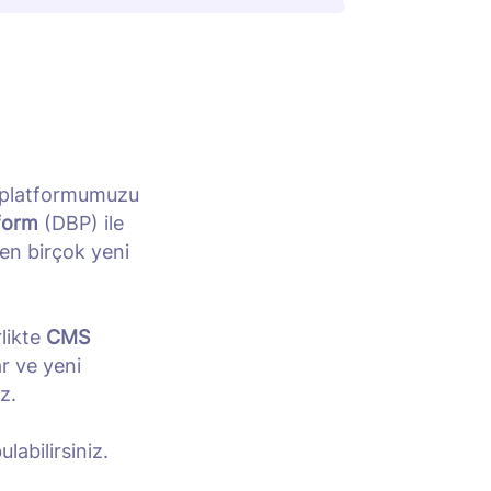
n platformumuzu
form
(DBP) ile
ren birçok yeni
rlikte
CMS
ar ve yeni
z.
labilirsiniz.