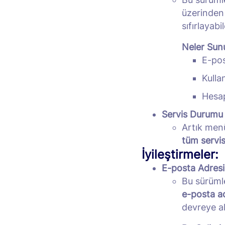
üzerinden 
sıfırlayabi
Neler Sun
E-pos
Kulla
Hesap
Servis Durumu 
Artık men
tüm servis
İyileştirmeler:
E-posta Adresi
Bu sürümle
e-posta a
devreye al