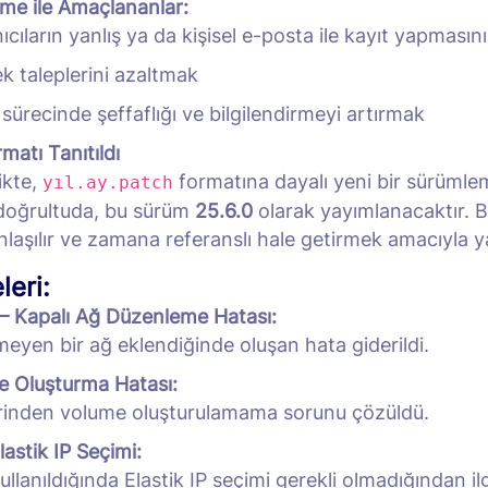
rme ile Amaçlananlar:
nıcıların yanlış ya da kişisel e-posta ile kayıt yapması
k taleplerini azaltmak
 sürecinde şeffaflığı ve bilgilendirmeyi artırmak
matı Tanıtıldı
ikte,
formatına dayalı yeni bir sürümle
yıl.ay.patch
doğrultuda, bu sürüm
25.6.0
olarak yayımlanacaktır. B
nlaşılır ve zamana referanslı hale getirmek amacıyla ya
eri:
– Kapalı Ağ Düzenleme Hatası:
eyen bir ağ eklendiğinde oluşan hata giderildi.
e Oluşturma Hatası:
inden volume oluşturulamama sorunu çözüldü.
astik IP Seçimi:
ullanıldığında Elastik IP seçimi gerekli olmadığından ilgil