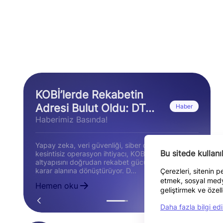
KOBİ’lerde Rekabetin
Adresi Bulut Oldu: DT...
Haber
Haberimiz Basında!
Yapay zeka, veri güvenliği, siber dayanıklılık ve
Bu sitede kullan
kesintisiz operasyon ihtiyacı, KOBİ’ler için bulut
altyapısını doğrudan rekabet gücünü etkileyen bir
karar alanına dönüştürüyor. D...
Çerezleri, sitenin 
etmek, sosyal medya
Hemen oku
geliştirmek ve özell
Daha fazla bilgi edi