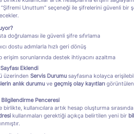
“Şifremi Unuttum” seçeneği ile şifrelerini güvenli bir ş
lecekler.
uyor?
ta doğrulaması ile güvenli şifre sıfırlama
nıcı dostu adımlarla hızlı geri dönüş
 erişim sorunlarında destek ihtiyacını azaltma
Sayfası Eklendi
ü üzerinden
Servis Durumu
sayfasına kolayca erişileb
lerin anlık durumu
ve
geçmiş olay kayıtları
görüntülen
 Bilgilendirme Penceresi
 birlikte, kullanıcılara artık hesap oluşturma sırasınd
dresi
kullanmaları gerektiği açıkça belirtilen yeni bir
bi
ınmıştır.