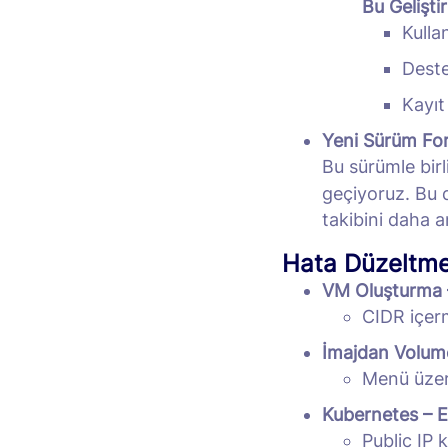
Bu Gelişti
Kulla
Deste
Kayıt
Yeni Sürüm For
Bu sürümle birl
geçiyoruz. Bu 
takibini daha a
Hata Düzeltmel
VM Oluşturma 
CIDR içerm
İmajdan Volum
Menü üzer
Kubernetes – El
Public IP k