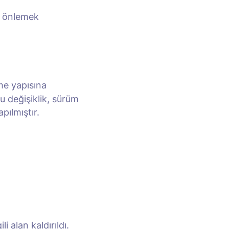
nı önlemek
me yapısına
u değişiklik, sürüm
pılmıştır.
i alan kaldırıldı.