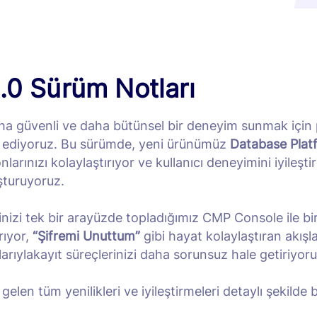
0 Sürüm Notları
aha güvenli ve daha bütünsel bir deneyim sunmak içi
 ediyoruz. Bu sürümde, yeni ürünümüz
Database Plat
larınızı kolaylaştırıyor ve kullanıcı deneyimini iyileşti
uşturuyoruz.
inizi tek bir arayüzde topladığımız CMP Console ile bi
rıyor,
“Şifremi Unuttum”
gibi hayat kolaylaştıran akışl
arıylakayıt süreçlerinizi daha sorunsuz hale getiriyoru
len tüm yenilikleri ve iyileştirmeleri detaylı şekilde bu