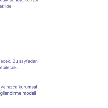
ekilde
ilecek. Bu sayfadan
ebilecek.
a yalnızca
kurumsal
lgilendirme modali