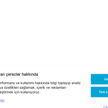
ılan çerezler hakkında
He
performans ve kullanımı hakkında bilgi toplayıp analiz
 özellikleri sağlamak, içerik ve reklamları
eştirmek için kullanıyoruz.
Tüm çe
nin
Çe