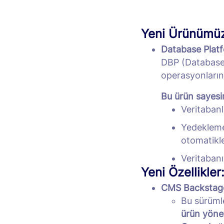
Yeni Ürünümü
Database Plat
DBP (Database 
operasyonlarını 
Bu ürün sayesin
Veritabanla
Yedekleme,
otomatikleş
Veritabanı
Yeni Özellikler
CMS Backstag
Bu sürüml
ürün yöne