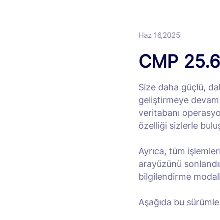
Haz 16,2025
CMP 25.6.
Size daha güçlü, d
geliştirmeye devam
veritabanı operasyon
özelliği sizlerle bul
Ayrıca, tüm işlemler
arayüzünü sonlandı
bilgilendirme modall
Aşağıda bu sürümle ge