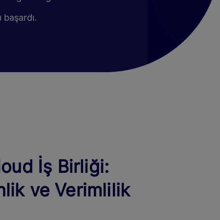
 başardı.
ud İş Birliği:
ik ve Verimlilik