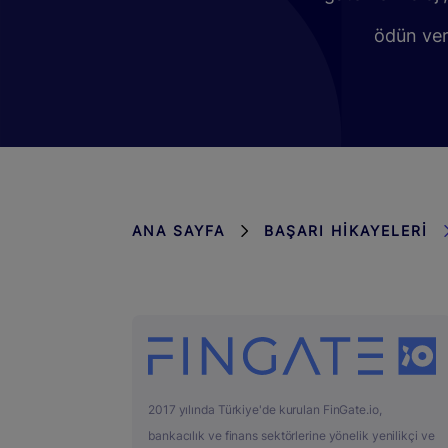
ödün ver
ANA SAYFA
BAŞARI HIKAYELERI
2017 yılında Türkiye'de kurulan FinGate.io,
bankacılık ve finans sektörlerine yönelik yenilikçi ve