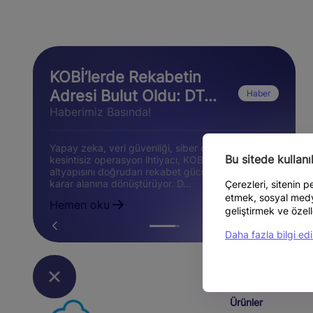
KOBİ’lerde Rekabetin
Adresi Bulut Oldu: DT...
Haber
Haberimiz Basında!
Yapay zeka, veri güvenliği, siber dayanıklılık ve
Bu sitede kullan
kesintisiz operasyon ihtiyacı, KOBİ’ler için bulut
altyapısını doğrudan rekabet gücünü etkileyen bir
karar alanına dönüştürüyor. D...
Çerezleri, sitenin 
etmek, sosyal medya
Hemen oku
geliştirmek ve özell
Daha fazla bilgi edi
Ürünler