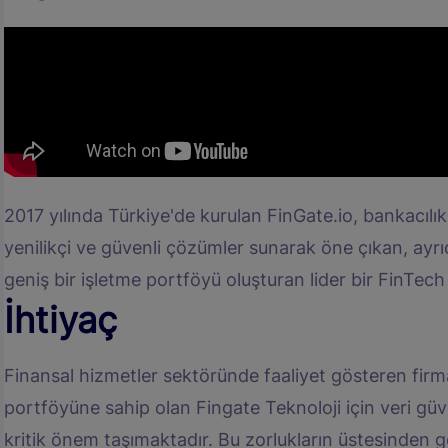
2017 yılında Türkiye'de kurulan FinGate.io, bankacılık
yenilikçi ve güvenli çözümler sunarak öne çıkan, ayrı
geniş bir işletme portföyü oluşturan lider bir FinTech ş
İhtiyaç
Finansal hizmetler sektöründe faaliyet gösteren firmal
portföyüne sahip olan Fingate Teknoloji için veri güven
kritik önem taşımaktadır. Bu zorlukların üstesinden ge