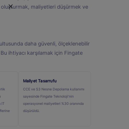
oluşturmak, maliyetleri düşürmek ve
rultusunda daha güvenli, ölçeklenebilir
 Bu ihtiyacı karşılamak için Fingate
Maliyet Tasarrufu
rlik
CCE ve S3 Nesne Depolama kullanımı
ı
sayesinde Fingate Teknoloji'nin
 IT
operasyonel maliyetleri %30 oranında
flerine
düşürüldü.