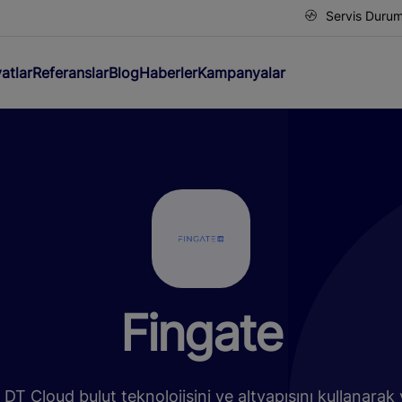
Servis Duru
yatlar
Referanslar
Blog
Haberler
Kampanyalar
Fingate
 DT Cloud bulut teknolojisini ve altyapısını kullanarak