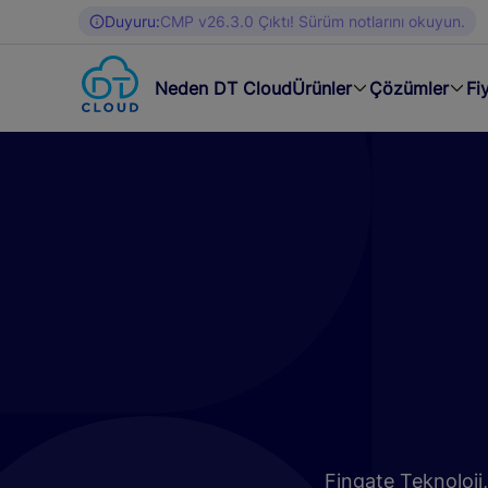
Duyuru:
CMP v26.3.0 Çıktı! Sürüm notlarını okuyun.
Neden DT Cloud
Ürünler
Çözümler
Fi
Fingate Teknoloji,