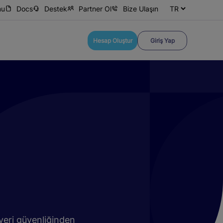
mu
Docs
Destek
Partner Ol
Bize Ulaşın
Hesap Oluştur
Giriş Yap
 veri güvenliğinden