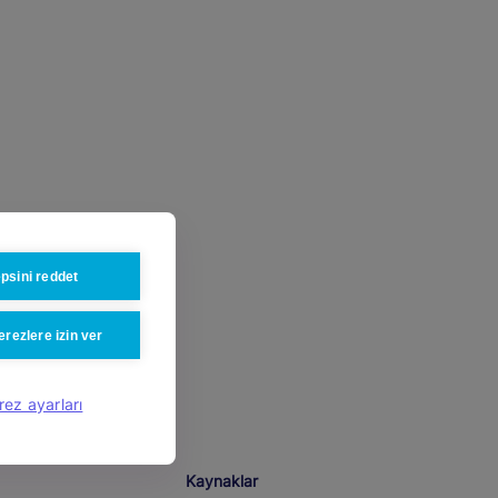
psini reddet
rezlere izin ver
rez ayarları
Kaynaklar